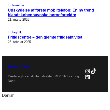
Til forældre
Udskydelse af første mobiltelefon: En ny trend
blandt københavnske børneforældre
21. marts 2026
Til fagfolk
Fritidscentre – den glemte fritidsaktivitet
25. februar 2025
Eva Fog Noer
Instagra
TikTok
LinkedIn
Pædagogik i en digital tidsalder · © 2026 Eva Fog
Noer
Danish