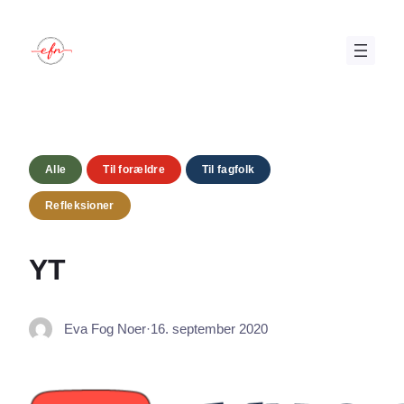
Spring
til
indhold
Alle
Til forældre
Til fagfolk
Refleksioner
YT
Eva Fog Noer
·
16. september 2020